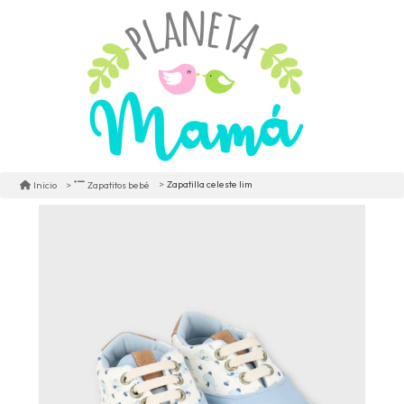
Zapatilla celeste lim
Inicio
Zapatitos bebé