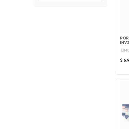
POR
INV
LIM
$ 6.