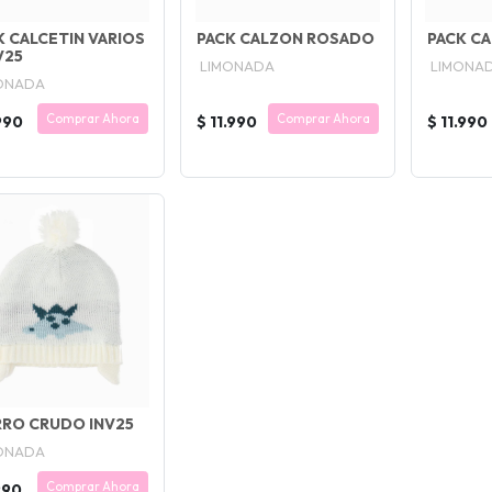
K CALCETIN VARIOS
PACK CALZON ROSADO
PACK CA
V25
LIMONADA
LIMONA
ONADA
Comprar Ahora
Comprar Ahora
990
$ 11.990
$ 11.990
RO CRUDO INV25
ONADA
Comprar Ahora
990