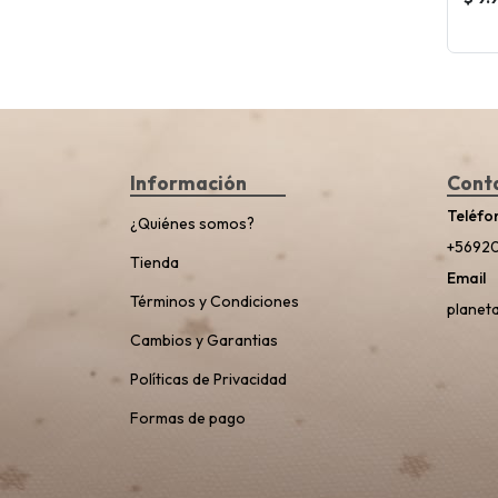
Información
Cont
Teléfo
¿Quiénes somos?
+5692
Tienda
Email
Términos y Condiciones
planet
Cambios y Garantias
Políticas de Privacidad
Formas de pago