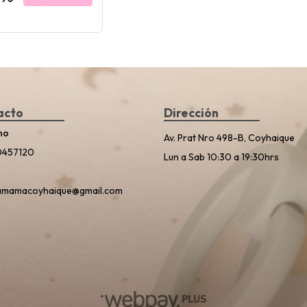
acto
Dirección
no
Av. Prat Nro 498-B, Coyhaique
0457120
Lun a Sab 10:30 a 19:30hrs
amamacoyhaique@gmail.com