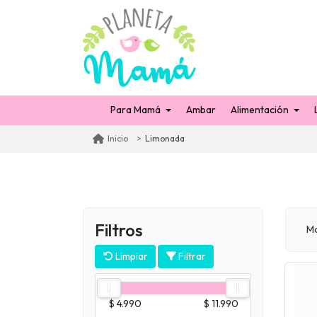
Para Mamá
Ambar
Alimentación
Limonada
Inicio
Filtros
Mo
Limpiar
Filtrar
$ 4.990
$ 11.990