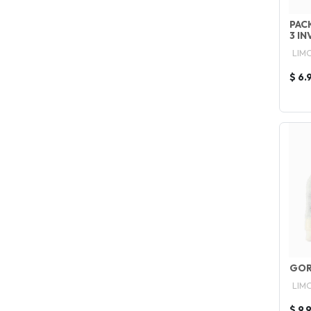
PAC
3 IN
LIM
$ 6.
GOR
LIM
$ 9.