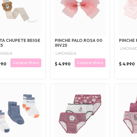
TA CHUPETE BEIGE
PINCHE PALO ROSA 00
PINCHE 
25
INV25
LIMONA
ONADA
LIMONADA
Comprar Ahora
Comprar Ahora
990
$ 4.990
$ 4.990