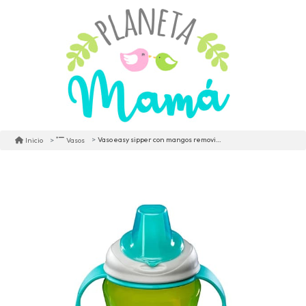
Vaso easy sipper con mangos removibles 260ml
Inicio
Vasos