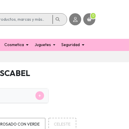
0
Cosmetica
Juguetes
Seguridad
SCABEL
+
ROSADO CON VERDE
CELESTE