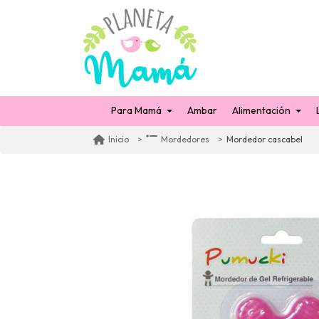
Para Mamá
Ambar
Alimentación
Mordedor cascabel
Inicio
Mordedores