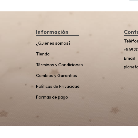
Información
Cont
Teléfo
¿Quiénes somos?
+5692
Tienda
Email
Términos y Condiciones
planet
Cambios y Garantias
Políticas de Privacidad
Formas de pago