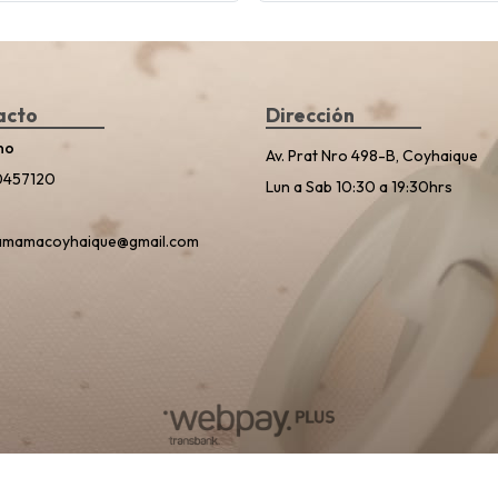
acto
Dirección
no
Av. Prat Nro 498-B, Coyhaique
0457120
Lun a Sab 10:30 a 19:30hrs
amamacoyhaique@gmail.com
Planeta Mamá © 2026
Creado por
Bsale