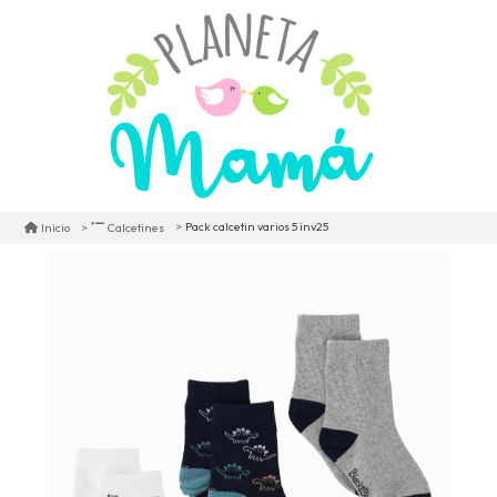
Pack calcetin varios 5 inv25
Inicio
Calcetines