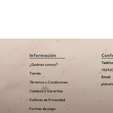
Información
Cont
Teléfo
¿Quiénes somos?
+5692
Tienda
Email
Términos y Condiciones
planet
Cambios y Garantias
Políticas de Privacidad
Formas de pago