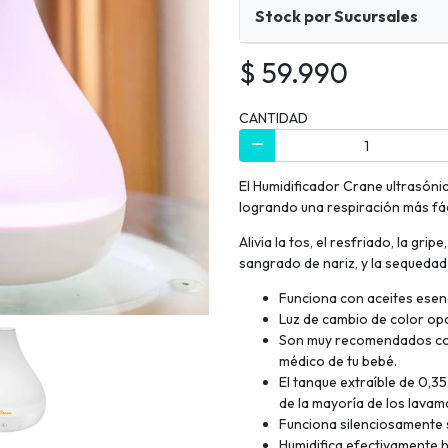
Stock por Sucursales
$ 59.990
CANTIDAD
El Humidificador Crane ultrasóni
logrando una respiración más fá
Alivia la tos, el resfriado, la gri
sangrado de nariz, y la sequedad d
Funciona con aceites esen
Luz de cambio de color opc
Son muy recomendados com
médico de tu bebé.
El tanque extraíble de 0,35
de la mayoría de los lavam
Funciona silenciosamente s
Humidifica efectivamente 