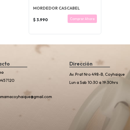
MORDEDOR CASCABEL
Comprar Ahora
$ 3.990
acto
Dirección
no
Av. Prat Nro 498-B, Coyhaique
0457120
Lun a Sab 10:30 a 19:30hrs
amamacoyhaique@gmail.com