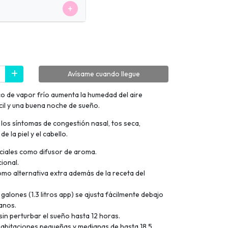
+
Avísame cuando llegue
co de vapor frío aumenta la humedad del aire
cil y una buena noche de sueño.
pe, los síntomas de congestión nasal, tos seca,
e la piel y el cabello.
ciales como difusor de aroma.
ional.
o alternativa extra además de la receta del
 galones (1.3 litros app) se ajusta fácilmente debajo
anos.
in perturbar el sueño hasta 12 horas.
habitaciones pequeñas y medianas de hasta 18,5