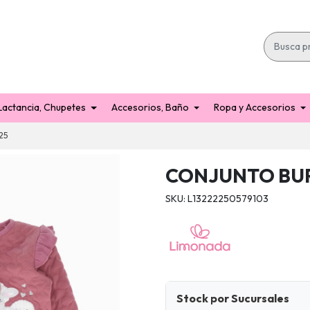
Lactancia, Chupetes
Accesorios, Baño
Ropa y Accesorios
25
CONJUNTO BUR
SKU: L13222250579103
Stock por Sucursales