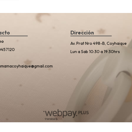
acto
Dirección
no
Av. Prat Nro 498-B, Coyhaique
0457120
Lun a Sab 10:30 a 19:30hrs
amamacoyhaique@gmail.com