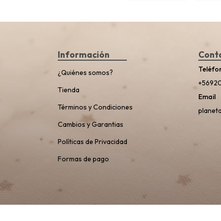
Información
Cont
Teléfo
¿Quiénes somos?
+5692
Tienda
Email
Términos y Condiciones
planet
Cambios y Garantias
Políticas de Privacidad
Formas de pago