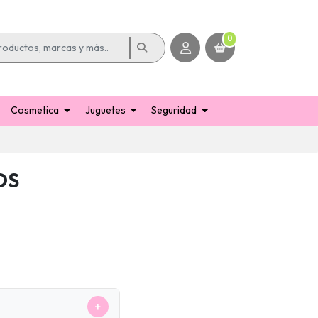
0
Cosmetica
Juguetes
Seguridad
OS
+