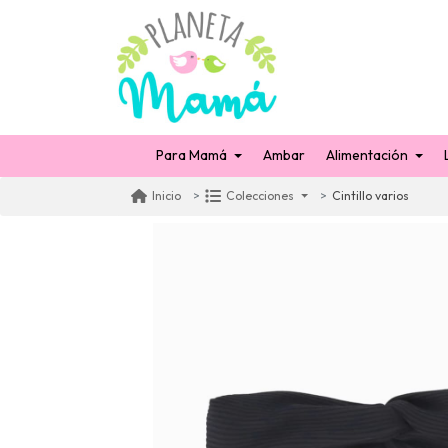
Para Mamá
Ambar
Alimentación
Cintillo varios
Inicio
Colecciones