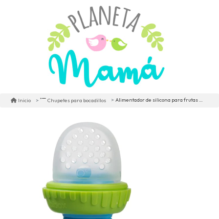
Alimentador de silicona para frutas b.box
Inicio
Chupetes para bocadillos