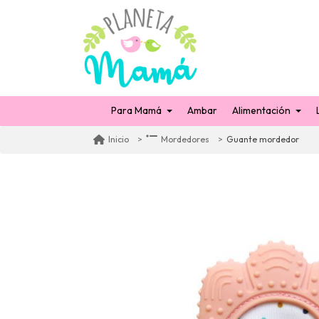
Para Mamá
Ambar
Alimentación
Guante mordedor
Inicio
Mordedores