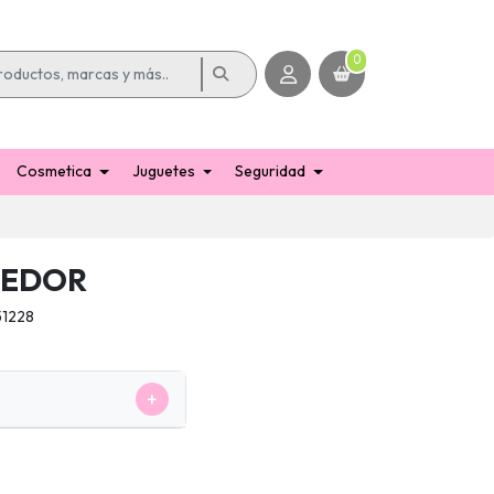
0
Cosmetica
Juguetes
Seguridad
DEDOR
1228
+