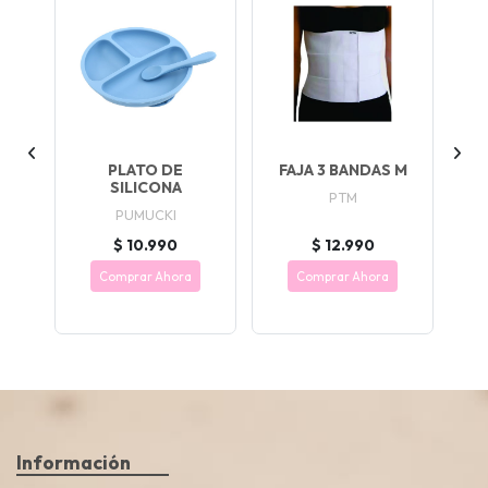
S
PLATO DE
FAJA 3 BANDAS M
RAS
SILICONA
LI
PTM
PUMUCKI
$ 10.990
$ 12.990
Comprar Ahora
Comprar Ahora
Información