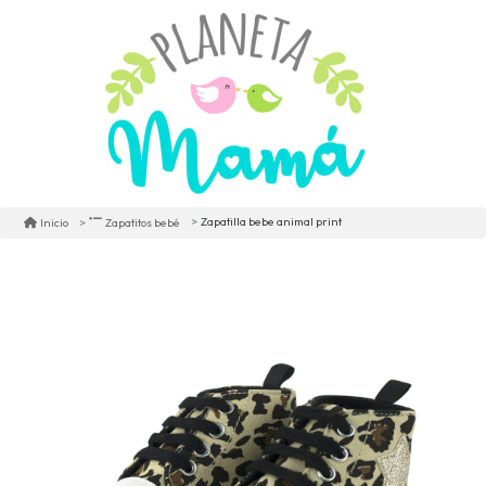
Zapatilla bebe animal print
Inicio
Zapatitos bebé