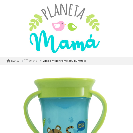
Vaso antiderrame 360 pumucki
Inicio
Vasos