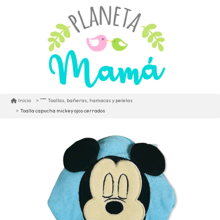
Inicio
Toallas, bañeras, hamacas y pelelas
Toalla capucha mickey ojos cerrados