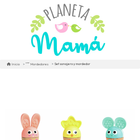
Set sonajero y mordedor
Inicio
Mordedores