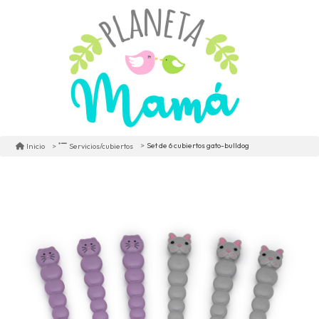
Set de 6 cubiertos gato-bulldog
Inicio
Servicios/cubiertos