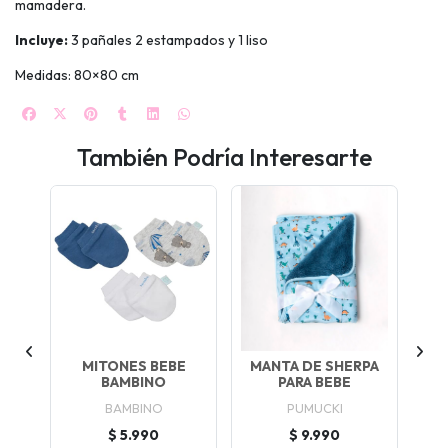
mamadera.
Incluye:
3 pañales 2 estampados y 1 liso
Medidas: 80×80 cm
También Podría Interesarte
IEN
MITONES BEBE
MANTA DE SHERPA
MA
O
BAMBINO
PARA BEBE
BAMBINO
PUMUCKI
$ 5.990
$ 9.990