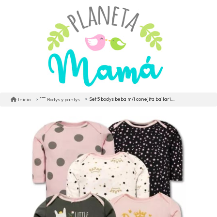
Set 5 bodys beba m/l conejita bailarina gris
Inicio
Bodys y pantys