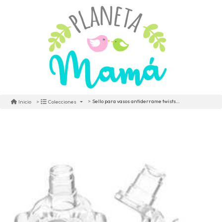
Sello para vasos antiderrame twistshake
Inicio
Colecciones