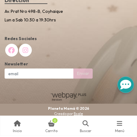
Dirección
Av. Prat Nro 498-B, Coyhaique
Lun a Sab 10:30 a 19:30hrs
Redes Sociales
Newsletter
Enviar
Planeta Mamá © 2026
Creado por
Bsale
0
Inicio
Carrito
Buscar
Menú