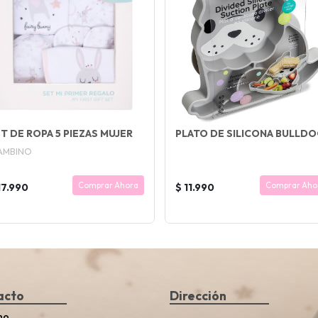
T DE ROPA 5 PIEZAS MUJER
PLATO DE SILICONA BULLD
AMBINO
Comprar Ahora
Comprar Aho
17.990
$ 11.990
acto
Dirección
no