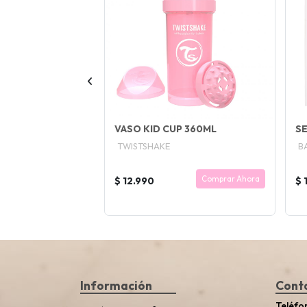
CIEN NACIDO
VASO KID CUP 360ML
SE
TWISTSHAKE
B
Comprar Ahora
Comprar Ahora
$ 12.990
$ 
Información
Cont
Teléfo