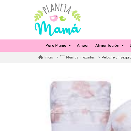
Para Mamá
Ambar
Alimentación
Peluche unisexpr
Inicio
Mantas, frazadas