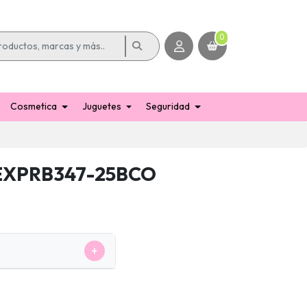
0
Cosmetica
Juguetes
Seguridad
EXPRB347-25BCO
+