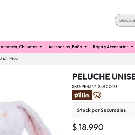
Lactancia, Chupetes
Accesorios, Baño
Ropa y Accesorios
b347-25bco
PELUCHE UNIS
SKU: PRB347-25BCOTU
Stock por Sucursales
$ 18.990