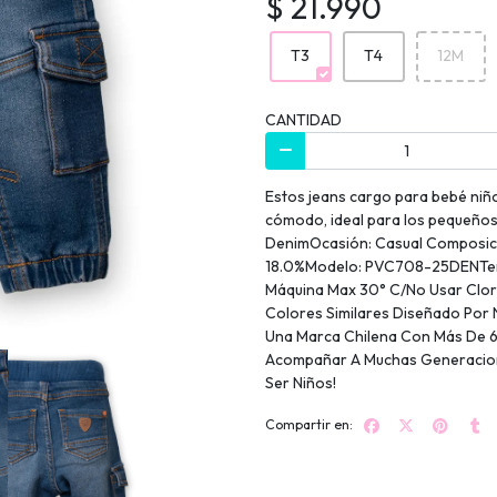
$ 21.990
T3
T4
12M
CANTIDAD
Estos jeans cargo para bebé niñ
cómodo, ideal para los pequeños
DenimOcasión: Casual Composicio
18.0%Modelo: PVC708-25DENTemp
Máquina Max 30° C/No Usar Clo
Colores Similares Diseñado Por N
Una Marca Chilena Con Más De 6
Acompañar A Muchas Generaciones
Ser Niños!
Compartir en: