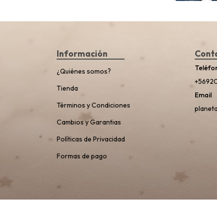
Información
Cont
Teléfo
¿Quiénes somos?
+5692
Tienda
Email
Términos y Condiciones
planet
Cambios y Garantias
Políticas de Privacidad
Formas de pago