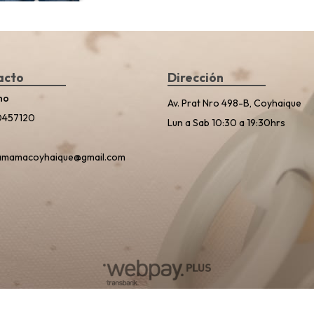
acto
Dirección
no
Av. Prat Nro 498-B, Coyhaique
0457120
Lun a Sab 10:30 a 19:30hrs
amamacoyhaique@gmail.com