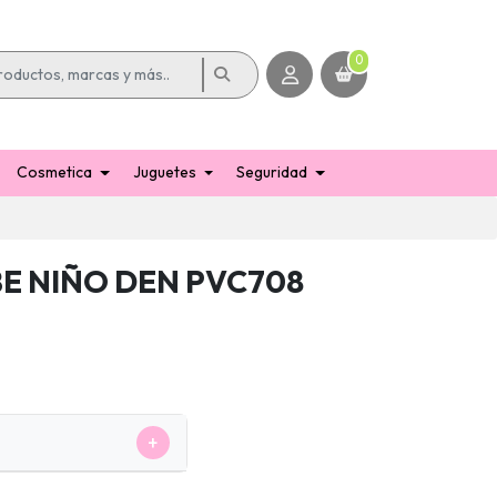
0
Cosmetica
Juguetes
Seguridad
E NIÑO DEN PVC708
+