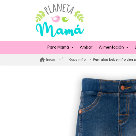
Para Mamá
Ambar
Alimentación
Pantalon bebe niño den p
Inicio
Ropa niño