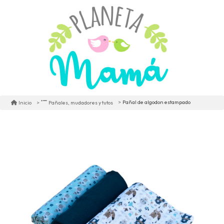
Pañal de algodon estampado
Inicio
Pañales, mudadores y tutos