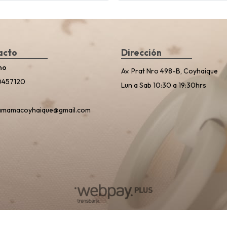
acto
Dirección
no
Av. Prat Nro 498-B, Coyhaique
0457120
Lun a Sab 10:30 a 19:30hrs
amamacoyhaique@gmail.com
Planeta Mamá © 2026
Creado por
Bsale