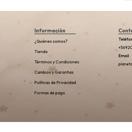
Información
Cont
Teléfo
¿Quiénes somos?
+5692
Tienda
Email
Términos y Condiciones
planet
Cambios y Garantias
Políticas de Privacidad
Formas de pago