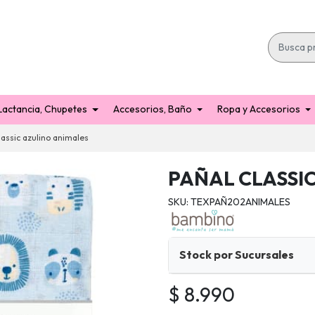
Lactancia, Chupetes
Accesorios, Baño
Ropa y Accesorios
lassic azulino animales
PAÑAL CLASSI
SKU: TEXPAÑ202ANIMALES
Stock por Sucursales
$ 8.990