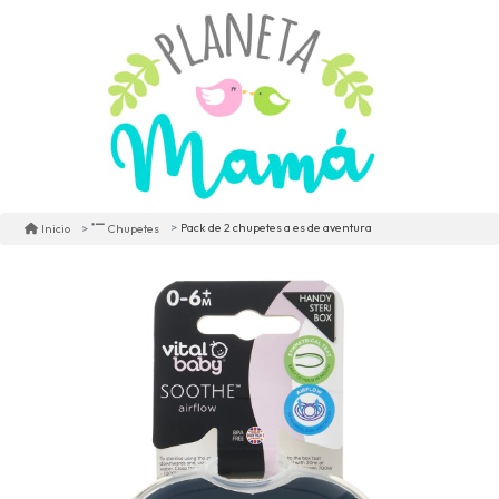
Pack de 2 chupetes a es de aventura
Inicio
Chupetes