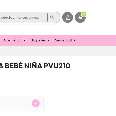
0
Cosmetica
Juguetes
Seguridad
 BEBÉ NIÑA PVU210
+