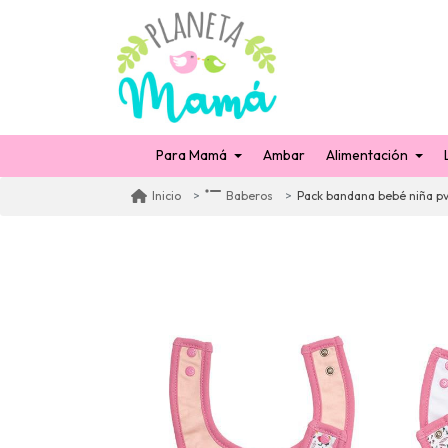
Para Mamá
Ambar
Alimentación
Pack bandana bebé niña pv
Inicio
Baberos