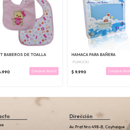
T BABEROS DE TOALLA
HAMACA PARA BAÑERA
PUMUCKI
Comprar Ahora
Comprar Aho
6.990
$ 9.990
acto
Dirección
no
Av. Prat Nro 498-B, Coyhaique