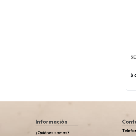
SE
$ 
Información
Cont
Teléfo
¿Quiénes somos?