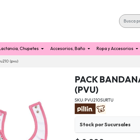
Lactancia, Chupetes
Accesorios, Baño
Ropa y Accesorios
u210 (pvu)
PACK BANDANA
(PVU)
SKU: PVU210SURTU
Stock por Sucursales