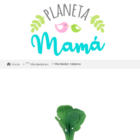
Mordedor rabano
Inicio
Mordedores