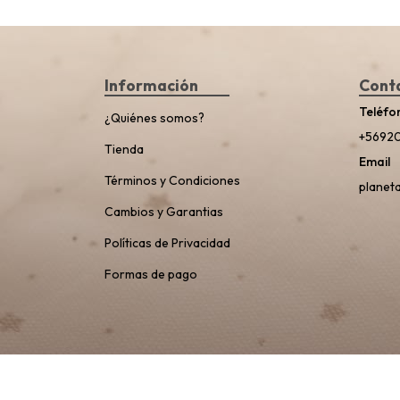
Información
Cont
Teléfo
¿Quiénes somos?
+5692
Tienda
Email
Términos y Condiciones
planet
Cambios y Garantias
Políticas de Privacidad
Formas de pago