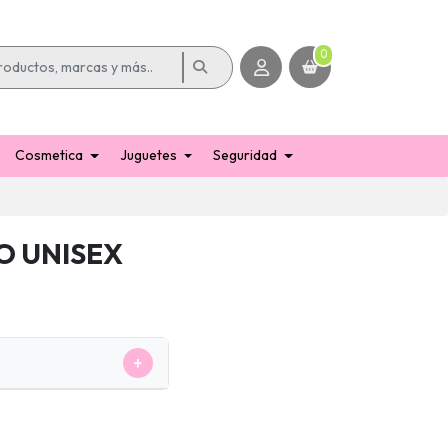
0
Cosmetica
Juguetes
Seguridad
O UNISEX
+