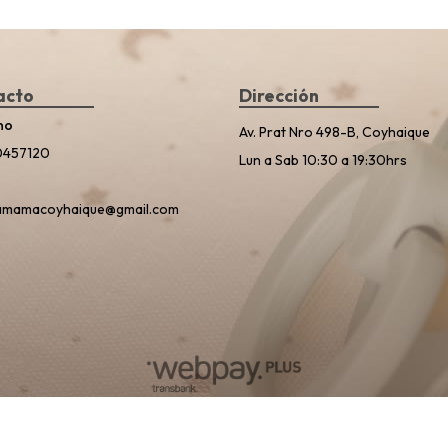
acto
Dirección
no
Av. Prat Nro 498-B, Coyhaique
0457120
Lun a Sab 10:30 a 19:30hrs
amamacoyhaique@gmail.com
Planeta Mamá © 2026
Creado por
Bsale