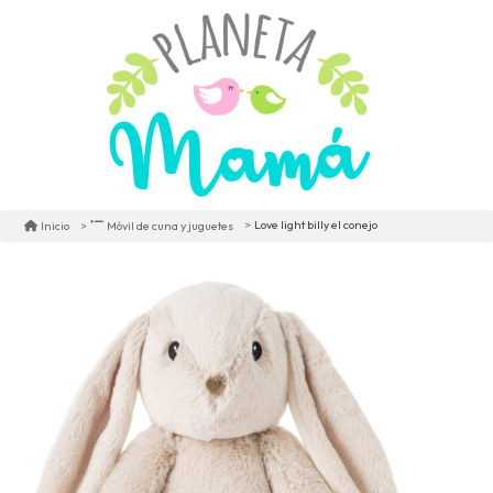
Love light billy el conejo
Inicio
Móvil de cuna y juguetes