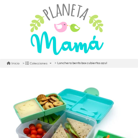
Lonchera bento box cubiertos azul
Inicio
Colecciones