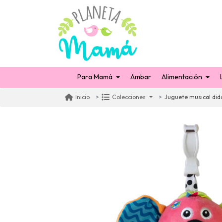
Para Mamá
Ambar
Alimentación
Juguete musical did
Inicio
Colecciones