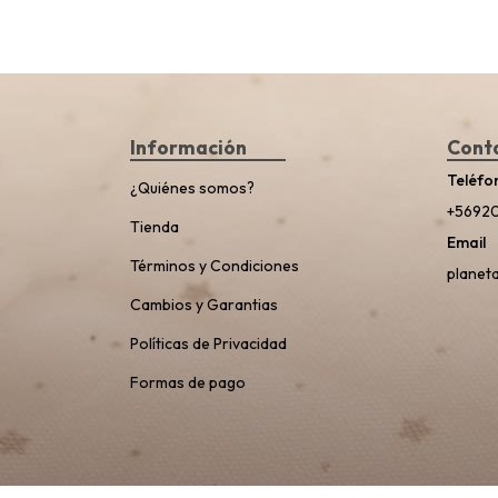
Información
Cont
Teléfo
¿Quiénes somos?
+5692
Tienda
Email
Términos y Condiciones
planet
Cambios y Garantias
Políticas de Privacidad
Formas de pago