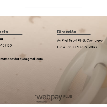
acto
Dirección
no
Av. Prat Nro 498-B, Coyhaique
0457120
Lun a Sab 10:30 a 19:30hrs
amamacoyhaique@gmail.com