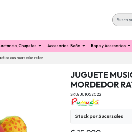
Lactancia, Chupetes
Accesorios, Baño
Ropa y Accesorios
actico con mordedor raton
JUGUETE MUSI
MORDEDOR R
SKU: JU1052022
Stock por Sucursales