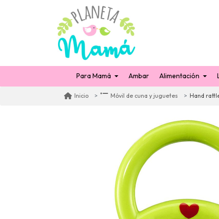
Para Mamá
Ambar
Alimentación
Hand rattl
Inicio
Móvil de cuna y juguetes