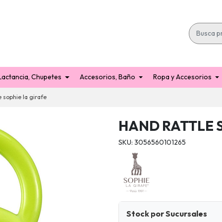
Lactancia, Chupetes
Accesorios, Baño
Ropa y Accesorios
e sophie la girafe
HAND RATTLE S
SKU: 3056560101265
Stock por Sucursales