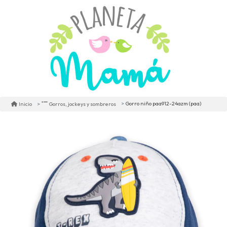
Gorro niño paa912-24azm (paa)
Inicio
Gorros, jockeys y sombreros