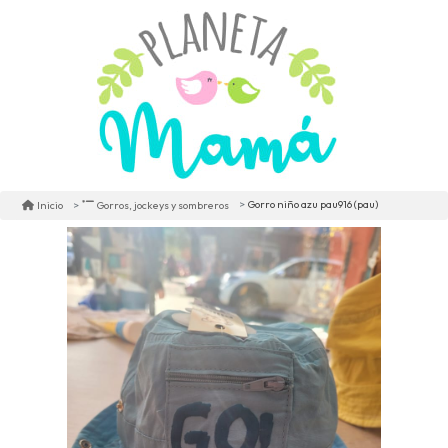
Gorro niño azu pau916 (pau)
Inicio
Gorros, jockeys y sombreros