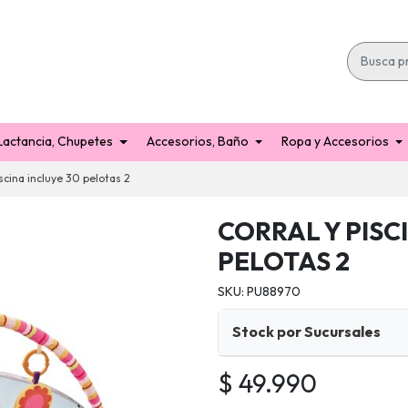
Lactancia, Chupetes
Accesorios, Baño
Ropa y Accesorios
iscina incluye 30 pelotas 2
CORRAL Y PISC
PELOTAS 2
SKU: PU88970
Stock por Sucursales
$ 49.990