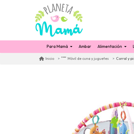
Para Mamá
Ambar
Alimentación
Corral y p
Inicio
Móvil de cuna y juguetes