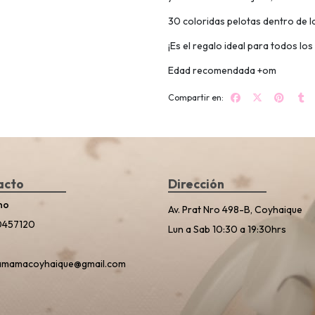
30 coloridas pelotas dentro de l
¡Es el regalo ideal para todos los
Edad recomendada +om
Compartir en:
acto
Dirección
no
Av. Prat Nro 498-B, Coyhaique
0457120
Lun a Sab 10:30 a 19:30hrs
amamacoyhaique@gmail.com