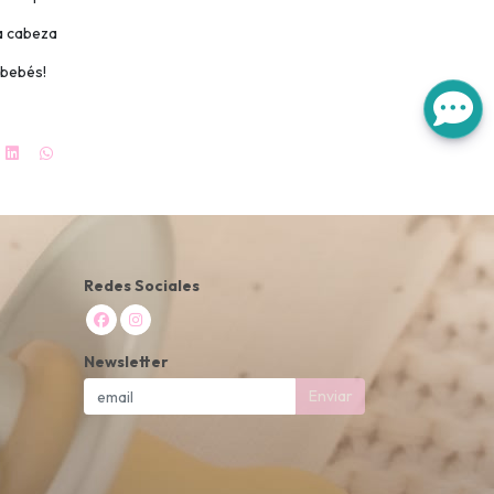
a cabeza
 bebés!
Redes Sociales
Newsletter
Enviar