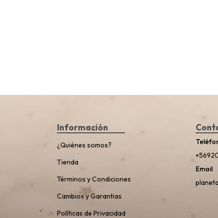
Información
Cont
Teléfo
¿Quiénes somos?
+5692
Tienda
Email
Términos y Condiciones
planet
Cambios y Garantias
Políticas de Privacidad