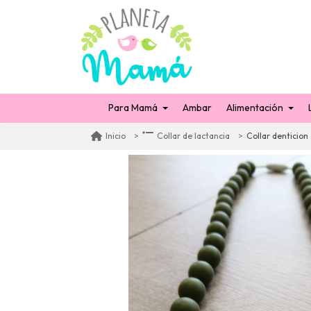
Para Mamá
Ambar
Alimentación
Collar denticion 
Inicio
Collar de lactancia