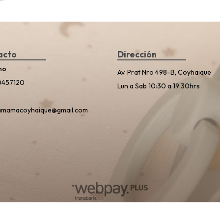
acto
Dirección
no
Av. Prat Nro 498-B, Coyhaique
0457120
Lun a Sab 10:30 a 19:30hrs
amamacoyhaique@gmail.com