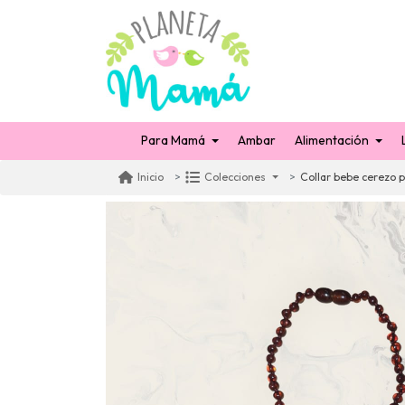
Para Mamá
Ambar
Alimentación
Collar bebe cerezo p
Inicio
Colecciones