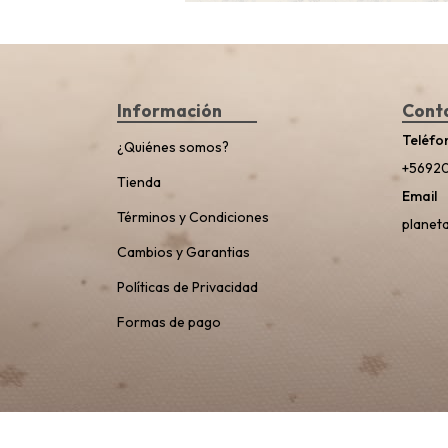
Información
Cont
Teléfo
¿Quiénes somos?
+5692
Tienda
Email
Términos y Condiciones
planet
Cambios y Garantias
Políticas de Privacidad
Formas de pago