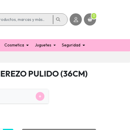
0
Cosmetica
Juguetes
Seguridad
EREZO PULIDO (36CM)
+