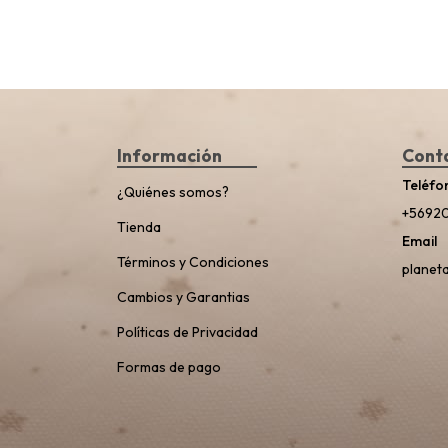
Información
Cont
Teléfo
¿Quiénes somos?
+5692
Tienda
Email
Términos y Condiciones
planet
Cambios y Garantias
Políticas de Privacidad
Formas de pago