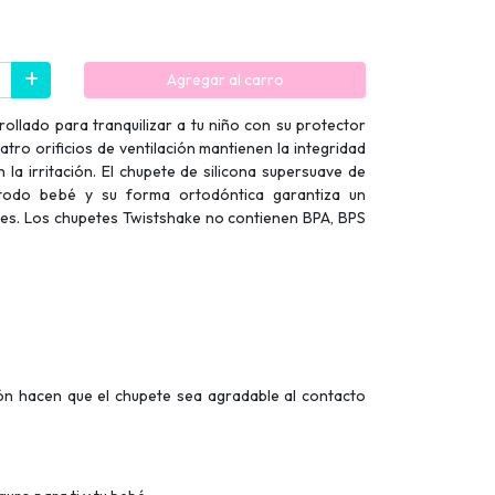
Agregar al carro
ollado para tranquilizar a tu niño con su protector
ro orificios de ventilación mantienen la integridad
n la irritación. El chupete de silicona supersuave de
 todo bebé y su forma ortodóntica garantiza un
ntes. Los chupetes Twistshake no contienen BPA, BPS
ción hacen que el chupete sea agradable al contacto