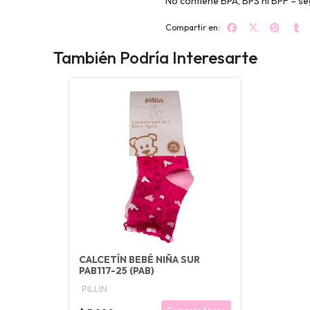
No contiene BPA, BPS ni BPF – seg
Compartir en:
También Podría Interesarte
CALCETÍN BEBÉ NIÑA SUR
PAB117-25 (PAB)
PILLIN