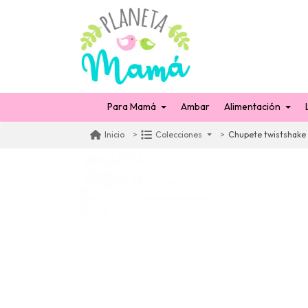
Para Mamá
Ambar
Alimentación
Chupete twistshake 
Inicio
Colecciones