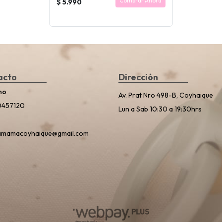
Comprar Ahora
$ 5.990
acto
Dirección
no
Av. Prat Nro 498-B, Coyhaique
0457120
Lun a Sab 10:30 a 19:30hrs
amamacoyhaique@gmail.com