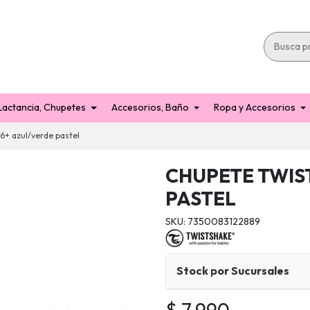
Lactancia, Chupetes
Accesorios, Baño
Ropa y Accesorios
6+ azul/verde pastel
CHUPETE TWIS
PASTEL
SKU: 7350083122889
Stock por Sucursales
$ 7.990