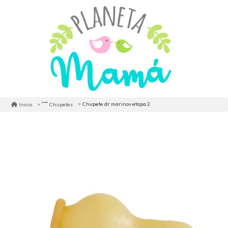
Chupete dr marinov etapa 2
Inicio
Chupetes