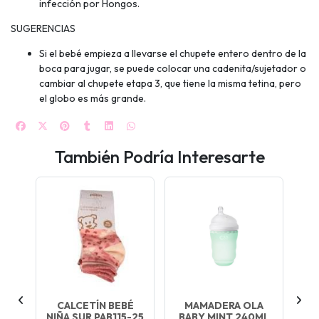
infección por Hongos.
SUGERENCIAS
Si el bebé empieza a llevarse el chupete entero dentro de la
boca para jugar, se puede colocar una cadenita/sujetador o
cambiar al chupete etapa 3, que tiene la misma tetina, pero
el globo es más grande.
También Podría Interesarte
CALCETÍN BEBÉ
MAMADERA OLA
G
NA
NIÑA SUR PAB115-25
BABY MINT 240ML
A