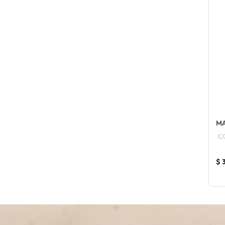
MA
C
$ 