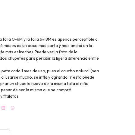
a talla 0-6M y la talla 6-18M es apenas perceptible a
a 0-6 meses es un poco más corta y más ancha en la
rte más estrecha). Puede ver la foto de la
os chupetes para percibir la ligera diferencia entre
pete cada 1 mes de uso, pues el caucho natural (sea
 al usarse mucho, se infla y agranda. Y esto puede
rar un chupete nuevo de la misma talla el niño
a pesar de ser la misma que se compró.
y ftalatos