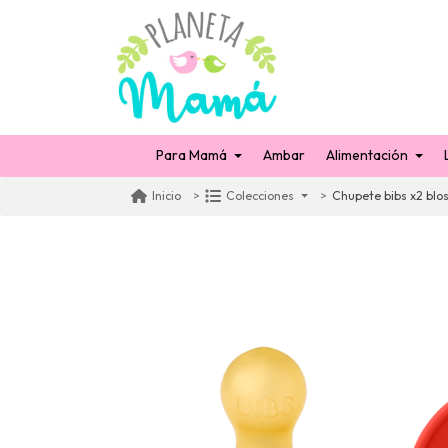
Para Mamá
Ambar
Alimentación
Chupete bibs x2 blo
Inicio
Colecciones