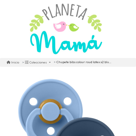
Chupete bibs colour roud latex x2 blue/steel blue
Inicio
Colecciones