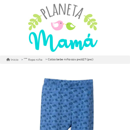
Calza bebe niña azu pvc627 (pvc)
Inicio
Ropa niña