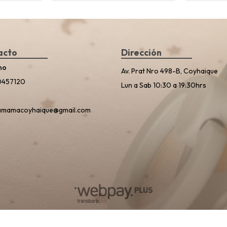
acto
Dirección
no
Av. Prat Nro 498-B, Coyhaique
0457120
Lun a Sab 10:30 a 19:30hrs
amamacoyhaique@gmail.com
Planeta Mamá © 2026
Creado por
Bsale