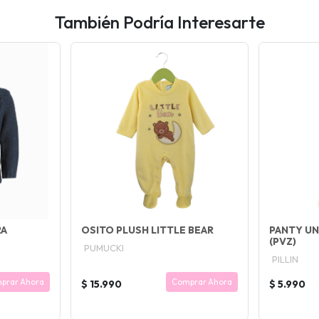
También Podría Interesarte
RA
OSITO PLUSH LITTLE BEAR
PANTY UN
(PVZ)
PUMUCKI
PILLIN
prar Ahora
Comprar Ahora
$ 15.990
$ 5.990