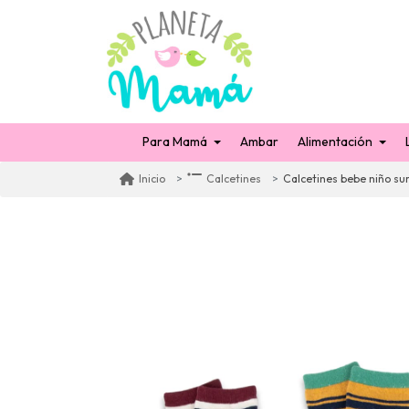
Para Mamá
Ambar
Alimentación
Calcetines bebe niño sur
Inicio
Calcetines