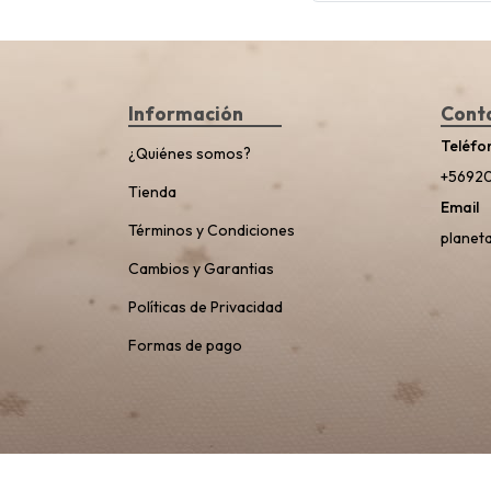
Información
Cont
Teléfo
¿Quiénes somos?
+5692
Tienda
Email
Términos y Condiciones
planet
Cambios y Garantias
Políticas de Privacidad
Formas de pago