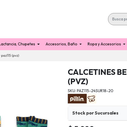
Lactancia, Chupetes
Accesorios, Baño
Ropa y Accesorios
 paz115 (pvz)
CALCETINES BE
(PVZ)
SKU: PAZ115-24SUR18-20
Stock por Sucursales