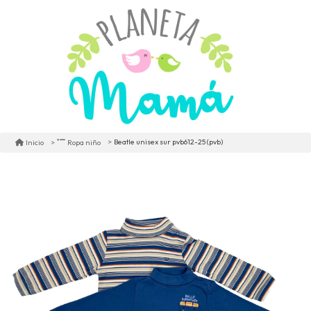
Beatle unisex sur pvb612-25 (pvb)
Inicio
Ropa niño