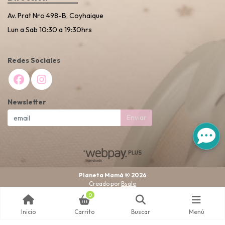
Av. Prat Nro 498-B, Coyhaique
Lun a Sab 10:30 a 19:30hrs
Redes Sociales
Newsletter
Enviar
Planeta Mamá © 2026
Creado por
Bsale
0
Inicio
Carrito
Buscar
Menú