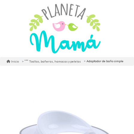
Adaptador de baño simple
Inicio
Toallas, bañeras, hamacas y pelelas