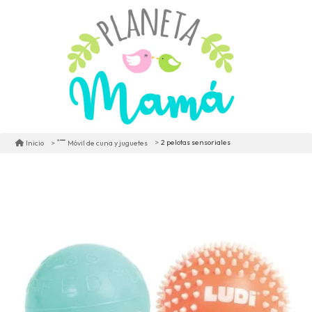
2 pelotas sensoriales
Inicio
Móvil de cuna y juguetes